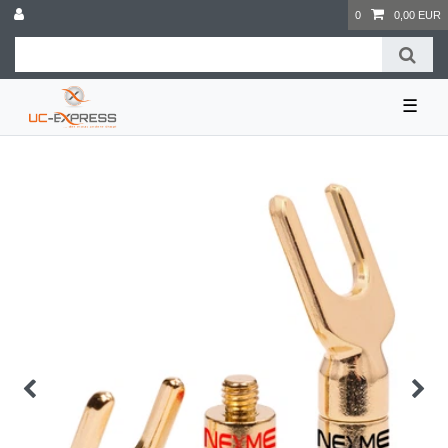
0
0,00 EUR
☰