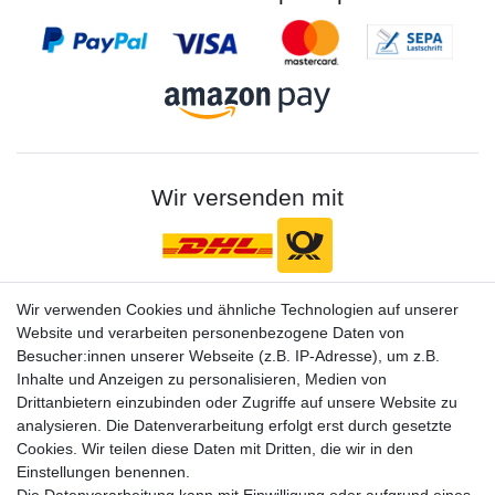
Wir versenden mit
Wir verwenden Cookies und ähnliche Technologien auf unserer
Gerne halten wir sie auf dem Laufenden
Website und verarbeiten personenbezogene Daten von
VORNAME
NACHNAME
Besucher:innen unserer Webseite (z.B. IP-Adresse), um z.B.
Inhalte und Anzeigen zu personalisieren, Medien von
Drittanbietern einzubinden oder Zugriffe auf unsere Website zu
Newsletter
E-MAIL **
analysieren. Die Datenverarbeitung erfolgt erst durch gesetzte
Honig
Cookies. Wir teilen diese Daten mit Dritten, die wir in den
Hiermit bestätige ich, dass ich die
Daten­schutz­erklärung
gelesen habe. Meine
Einstellungen benennen.
Einwilligung kann ich jederzeit widerrufen.**