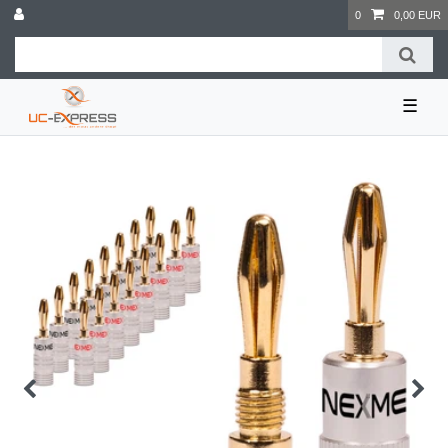
0
0,00 EUR
☰