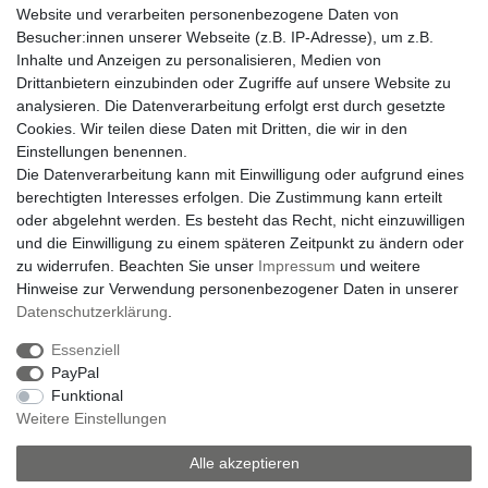
Website und verarbeiten personenbezogene Daten von
VORNAME
NACHNAME
Besucher:innen unserer Webseite (z.B. IP-Adresse), um z.B.
Inhalte und Anzeigen zu personalisieren, Medien von
Drittanbietern einzubinden oder Zugriffe auf unsere Website zu
Newsletter
E-MAIL **
analysieren. Die Datenverarbeitung erfolgt erst durch gesetzte
Honig
Cookies. Wir teilen diese Daten mit Dritten, die wir in den
Hiermit bestätige ich, dass ich die
Daten­schutz­erklärung
gelesen habe. Meine
Einstellungen benennen.
Einwilligung kann ich jederzeit widerrufen.**
Die Datenverarbeitung kann mit Einwilligung oder aufgrund eines
berechtigten Interesses erfolgen. Die Zustimmung kann erteilt
Abonnieren
oder abgelehnt werden. Es besteht das Recht, nicht einzuwilligen
und die Einwilligung zu einem späteren Zeitpunkt zu ändern oder
** Hierbei handelt es sich um ein Pflichtfeld.
zu widerrufen. Beachten Sie unser
Impressum
und weitere
Hinweise zur Verwendung personenbezogener Daten in unserer
Daten­schutz­erklärung
.
Impressum
Daten­schutz­erklärung
AGB
Essenziell
PayPal
Funktional
Barrierefreiheitserklärung
Widerrufs­recht
Weitere Einstellungen
Vertrag widerrufen
Alle akzeptieren