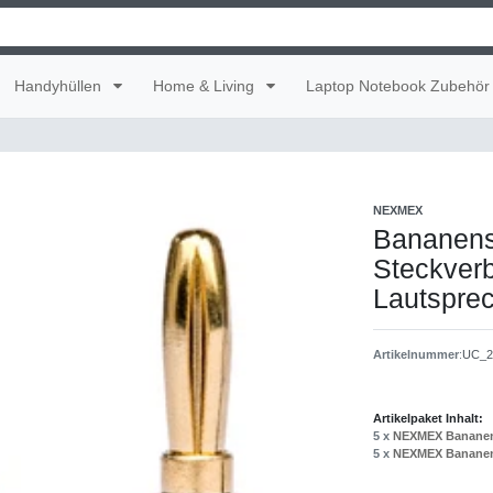
Handyhüllen
Home & Living
Laptop Notebook Zubehör
NEXMEX
Bananens
Steckver
Lautspre
Artikelnummer
:
UC_2
Artikelpaket Inhalt:
5 x
NEXMEX Bananen
5 x
NEXMEX Bananen