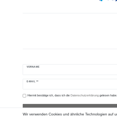
VORNAME
Newsletter
E-MAIL **
Honig
Hiermit bestätige ich, dass ich die
Daten­schutz­erklärung
gelesen habe. 
Wir verwenden Cookies und ähnliche Technologien auf 