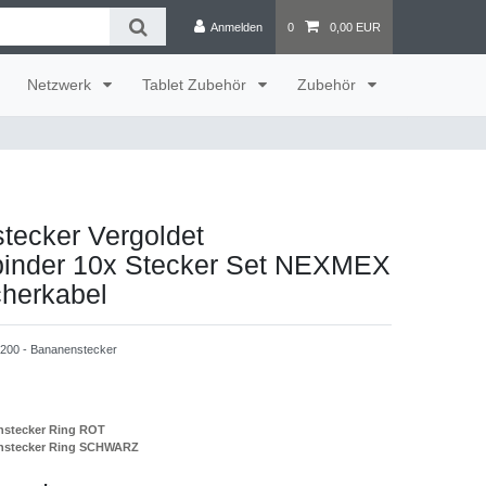
Anmelden
0
0,00 EUR
Netzwerk
Tablet Zubehör
Zubehör
tecker Vergoldet
binder 10x Stecker Set NEXMEX
cherkabel
200 - Bananenstecker
stecker Ring ROT
stecker Ring SCHWARZ