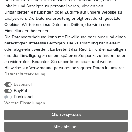
Inhalte und Anzeigen zu personalisieren, Medien von
Drittanbietern einzubinden oder Zugriffe auf unsere Website zu
Newsletter
E-MAIL **
analysieren. Die Datenverarbeitung erfolgt erst durch gesetzte
Honig
Cookies. Wir teilen diese Daten mit Dritten, die wir in den
Hiermit bestätige ich, dass ich die
Daten­schutz­erklärung
gelesen habe. Meine
Einstellungen benennen.
Einwilligung kann ich jederzeit widerrufen.**
Die Datenverarbeitung kann mit Einwilligung oder aufgrund eines
berechtigten Interesses erfolgen. Die Zustimmung kann erteilt
Abonnieren
oder abgelehnt werden. Es besteht das Recht, nicht einzuwilligen
und die Einwilligung zu einem späteren Zeitpunkt zu ändern oder
** Hierbei handelt es sich um ein Pflichtfeld.
zu widerrufen. Beachten Sie unser
Impressum
und weitere
Hinweise zur Verwendung personenbezogener Daten in unserer
Daten­schutz­erklärung
.
Impressum
Daten­schutz­erklärung
AGB
Essenziell
PayPal
Funktional
Barrierefreiheitserklärung
Widerrufs­recht
Weitere Einstellungen
Vertrag widerrufen
Alle akzeptieren
Versand
Elektrogesetz
Bedienungsanleitung
Alle ablehnen