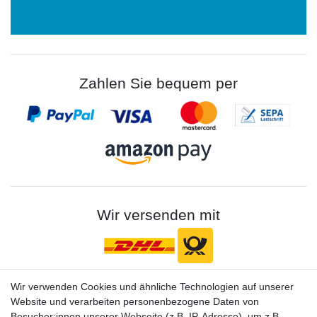
Zahlen Sie bequem per
Wir versenden mit
Wir verwenden Cookies und ähnliche Technologien auf unserer
Gerne halten wir sie auf dem Laufenden
Website und verarbeiten personenbezogene Daten von
VORNAME
NACHNAME
Besucher:innen unserer Webseite (z.B. IP-Adresse), um z.B.