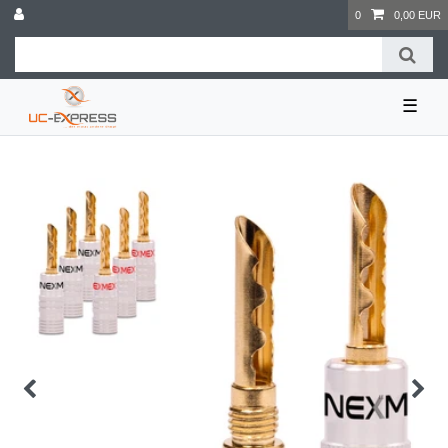
0
0,00 EUR
☰