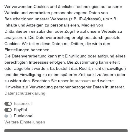
Wir verwenden Cookies und ähnliche Technologien auf unserer
Gerne halten wir sie auf dem Laufenden
Website und verarbeiten personenbezogene Daten von
VORNAME
NACHNAME
Besucher:innen unserer Webseite (z.B. IP-Adresse), um z.B.
Inhalte und Anzeigen zu personalisieren, Medien von
Drittanbietern einzubinden oder Zugriffe auf unsere Website zu
Newsletter
E-MAIL **
analysieren. Die Datenverarbeitung erfolgt erst durch gesetzte
Honig
Cookies. Wir teilen diese Daten mit Dritten, die wir in den
Hiermit bestätige ich, dass ich die
Daten­schutz­erklärung
gelesen habe. Meine
Einstellungen benennen.
Einwilligung kann ich jederzeit widerrufen.**
Die Datenverarbeitung kann mit Einwilligung oder aufgrund eines
berechtigten Interesses erfolgen. Die Zustimmung kann erteilt
Abonnieren
oder abgelehnt werden. Es besteht das Recht, nicht einzuwilligen
und die Einwilligung zu einem späteren Zeitpunkt zu ändern oder
** Hierbei handelt es sich um ein Pflichtfeld.
zu widerrufen. Beachten Sie unser
Impressum
und weitere
Hinweise zur Verwendung personenbezogener Daten in unserer
Daten­schutz­erklärung
.
Impressum
Daten­schutz­erklärung
AGB
Essenziell
PayPal
Funktional
Barrierefreiheitserklärung
Widerrufs­recht
Weitere Einstellungen
Vertrag widerrufen