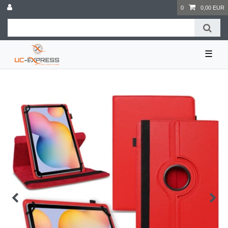
0
0,00 EUR
☰