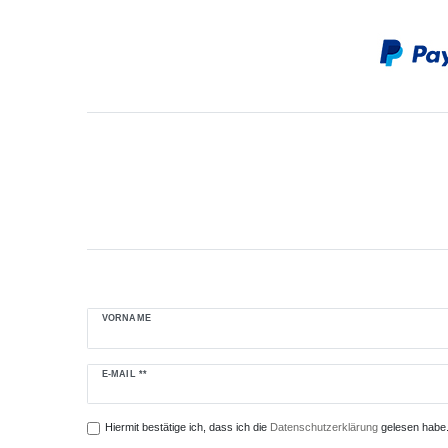
VORNAME
Newsletter
E-MAIL **
Honig
Hiermit bestätige ich, dass ich die
Daten­schutz­erklärung
gelesen habe. 