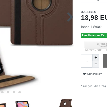
UVP 14,98 €
13,98 
Inhalt
1
Stück
Bei Ihnen in 2-3
Wunschliste
* inkl. ges. MwSt. zzgl.