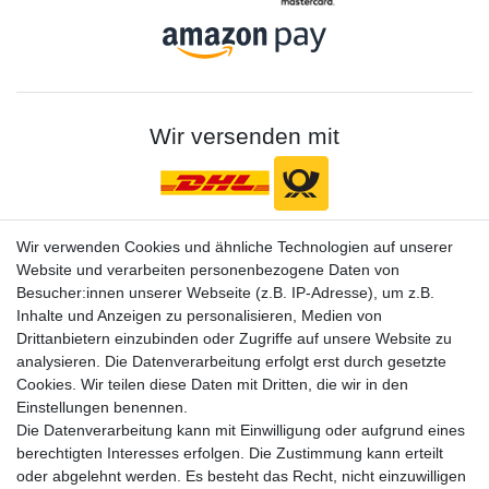
Wir versenden mit
Wir verwenden Cookies und ähnliche Technologien auf unserer
Gerne halten wir sie auf dem Laufenden
Website und verarbeiten personenbezogene Daten von
VORNAME
NACHNAME
Besucher:innen unserer Webseite (z.B. IP-Adresse), um z.B.
Inhalte und Anzeigen zu personalisieren, Medien von
Drittanbietern einzubinden oder Zugriffe auf unsere Website zu
Newsletter
E-MAIL **
analysieren. Die Datenverarbeitung erfolgt erst durch gesetzte
Honig
Cookies. Wir teilen diese Daten mit Dritten, die wir in den
Hiermit bestätige ich, dass ich die
Daten­schutz­erklärung
gelesen habe. Meine
Einstellungen benennen.
Einwilligung kann ich jederzeit widerrufen.**
Die Datenverarbeitung kann mit Einwilligung oder aufgrund eines
berechtigten Interesses erfolgen. Die Zustimmung kann erteilt
Abonnieren
oder abgelehnt werden. Es besteht das Recht, nicht einzuwilligen