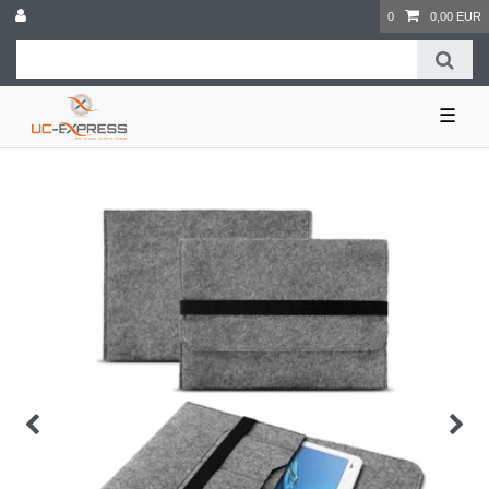
0
0,00 EUR
☰