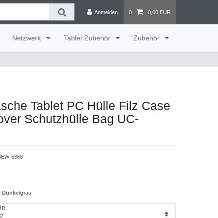
Anmelden
0
0,00 EUR
Netzwerk
Tablet Zubehör
Zubehör
sche Tablet PC Hülle Filz Case
over Schutzhülle Bag UC-
EW-5368
ll Dunkelgrau
ÜR