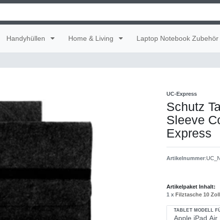
Handyhüllen
Home & Living
Laptop Notebook Zubehör
UC-Express
Schutz Ta
Sleeve C
Express
Artikelnummer
:
UC_N
Artikelpaket Inhalt:
1 x
Filztasche 10 Zo
TABLET MODELL F