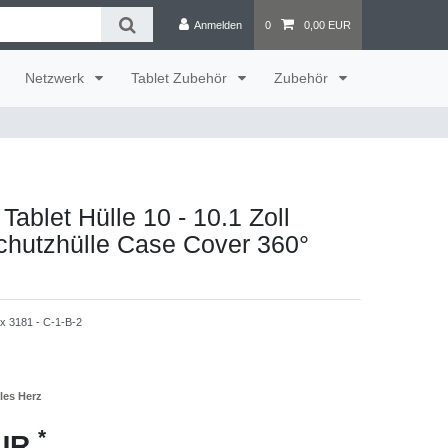
Anmelden
0
0,00 EUR
Netzwerk
Tablet Zubehör
Zubehör
Tablet Hülle 10 - 10.1 Zoll
chutzhülle Case Cover 360°
 3181 - C-1-B-2
les Herz
*
EUR